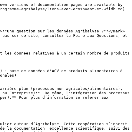
own versions of documentation pages are available by 
rogramme-agribalyse/liens-avec-ecoinvent-et-wfldb.md).

>**Une question sur les données Agribalyse ?**</mark> 
 pas sur ce site, consultez la Foire aux Questions, et 
t les données relatives à un certain nombre de produits 
) : base de données d'ACV de produits alimentaires à 
onales)

arrière-plan (processus non agricoles/alimentaires), 
 ou Entreprise)**. De même, l'intégration des processus 
per).** Pour plus d’information se référer aux 
ulier autour d’Agribalyse. Cette coopération s’inscrit 
de la documentation, excellence scientifique, suivi des 