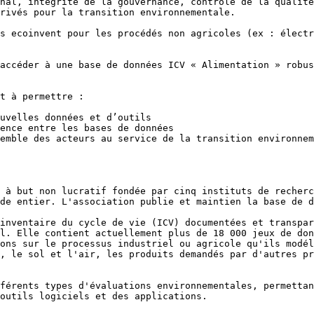
nal, intégrité de la gouvernance, contrôle de la qualité
rivés pour la transition environnementale.

s ecoinvent pour les procédés non agricoles (ex : électr
accéder à une base de données ICV « Alimentation » robus
t à permettre :

uvelles données et d’outils

ence entre les bases de données

emble des acteurs au service de la transition environnem
 à but non lucratif fondée par cinq instituts de recherc
de entier. L'association publie et maintien la base de d
inventaire du cycle de vie (ICV) documentées et transpar
l. Elle contient actuellement plus de 18 000 jeux de don
ons sur le processus industriel ou agricole qu'ils modél
, le sol et l'air, les produits demandés par d'autres pr
férents types d'évaluations environnementales, permettan
outils logiciels et des applications.
