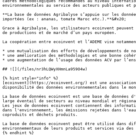
cadres méthodologiques recommandés au niveau internatio
environnementales au service des acteurs publiques et p
**La base de données Agribalyse s’appuie sur les donnée
importées (ex : ananas, tomate Maroc etc.).**&#x20;

Grace à Agribalyse, les utilisateurs ecoinvent peuvent 
de productions et de marché d’un pays européen.

La coopération entre ecoinvent et l’ADEME vise notammen
* une mutualisation des efforts de développements de no
* une amélioration des méthodologies et une bonne cohér
* une augmentation de l’usage des données ACV par l’ens
## ![](/files/nr3hLQWyXHmnLa959O4w)

{% hint style="info" %}

[ecoinvent](https://ecoinvent.org/) est une association
disponibilité des données environnementales dans le mon
La base de données ecoinvent est une base de données d'
large éventail de secteurs au niveau mondial et régiona
Les jeux de données ecoinvent contiennent des informati
dans l'environnement, les émissions rejetées dans l'eau
coproduits et déchets produits.

La base de données ecoinvent peut être utilisé dans dif
environnementaux de leurs produits et services via des 
{% endhint %}
