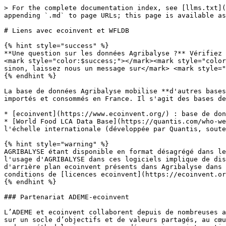
> For the complete documentation index, see [llms.txt](
appending `.md` to page URLs; this page is available as
# Liens avec ecoinvent et WFLDB

{% hint style="success" %}

**Une question sur les données Agribalyse ?** Vérifiez 
<mark style="color:$success;"></mark><mark style="color
sinon, laissez nous un message sur</mark> <mark style="
{% endhint %}

La base de données Agribalyse mobilise **d'autres bases
importés et consommés en France. Il s'agit des bases de
* ​[ecoinvent](https://www.ecoinvent.org/) : base de don
* ​[World Food LCA Data Base](https://quantis.com/who-w
l'échelle internationale (développée par Quantis, soute
{% hint style="warning" %}

AGRIBALYSE étant disponible en format désagrégé dans le
l'usage d'AGRIBALYSE dans ces logiciels implique de dis
d'arrière plan ecoinvent présents dans Agribalyse dans 
conditions de [licences ecoinvent](https://ecoinvent.or
{% endhint %}

### Partenariat ADEME-ecoinvent

L’ADEME et ecoinvent collaborent depuis de nombreuses a
sur un socle d’objectifs et de valeurs partagés, au cœu