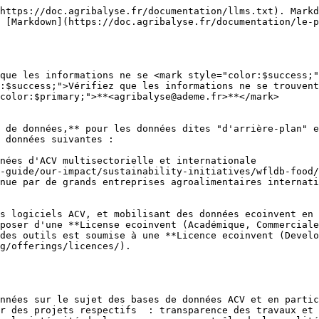
https://doc.agribalyse.fr/documentation/llms.txt). Markd
 [Markdown](https://doc.agribalyse.fr/documentation/le-p
que les informations ne se <mark style="color:$success;"
:$success;">Vérifiez que les informations ne se trouvent
color:$primary;">**<agribalyse@ademe.fr>**</mark>

 de données,** pour les données dites "d'arrière-plan" e
 données suivantes :

nées d'ACV multisectorielle et internationale

e-guide/our-impact/sustainability-initiatives/wfldb-food/
nue par de grands entreprises agroalimentaires internati
s logiciels ACV, et mobilisant des données ecoinvent en 
poser d'une **License ecoinvent (Académique, Commerciale
des outils est soumise à une **Licence ecoinvent (Develo
g/offerings/licences/).

nnées sur le sujet des bases de données ACV et en partic
r des projets respectifs  : transparence des travaux et 