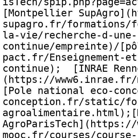
isTech/spip.php?page=ac
[Montpellier SupAgro](h
supagro.fr/formations/f
la-vie/recherche-d-une-
continue/empreinte)/[pô
pact.fr/Enseignement-et
continue);  [INRAE Renn
(https://www6.inrae.fr/
[Pole national eco-conc
conception.fr/static/fo
agroalimentaire.html);[
AgroParisTech](https://
mooc.fr/courses/course-